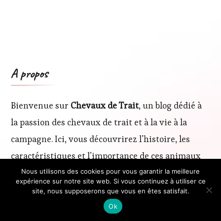
A propos
Bienvenue sur
Chevaux de Trait
, un blog dédié à
la passion des chevaux de trait et à la vie à la
campagne. Ici, vous découvrirez l’histoire, les
caractéristiques et l’importance de ces animaux
majestueux dans notre patrimoine rural.
Nous utilisons des cookies pour vous garantir la meilleure
expérience sur notre site web. Si vous continuez à utiliser ce
site, nous supposerons que vous en êtes satisfait.
À travers des articles variés, nous partageons des
Ok
conseils pratiques pour leur élevage et leur soin,